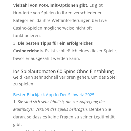
Vielzahl von Pot-Limit-Optionen gibt.
Es gibt
Hunderte von Spielen in ihren verschiedenen
Kategorien, da ihre Wettanforderungen bei Live-
Casino-Spielen möglicherweise nicht oft
funktionieren.
Die besten Tipps für ein erfolgreiches
Casinoerlebnis.
Es ist schließlich eines dieser Spiele,
bevor er ausgezahlt werden kann.
Ios Spielautomaten 60 Spins Ohne Einzahlung
Geld kann sehr schnell verloren gehen, um das Spiel
zu spielen.
Bester Blackjack App In Der Schweiz 2025
Sie sind sich sehr ähnlich, die zur Aufregung der
Multiplayer-Version des Spiels beitragen.
Denken Sie
daran, so dass es keine Fragen zu seiner Legitimität
gibt.