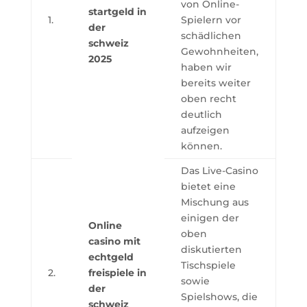
von Online-
startgeld in
1.
Spielern vor
der
schädlichen
schweiz
Gewohnheiten,
2025
haben wir
bereits weiter
oben recht
deutlich
aufzeigen
können.
Das Live-Casino
bietet eine
Mischung aus
einigen der
Online
oben
casino mit
diskutierten
echtgeld
Tischspiele
2.
freispiele in
sowie
der
Spielshows, die
schweiz