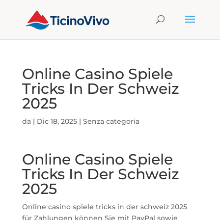
Online Casino Spiele
Tricks In Der Schweiz
2025
da
|
Dic 18, 2025
| Senza categoria
Online Casino Spiele
Tricks In Der Schweiz
2025
Online casino spiele tricks in der schweiz 2025
für Zahlungen können Sie mit PayPal sowie