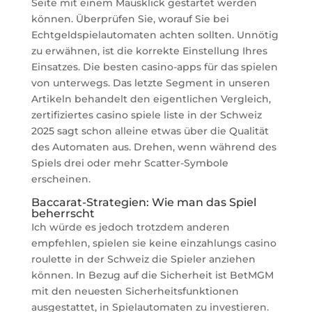
Seite mit einem Mausklick gestartet werden
können. Überprüfen Sie, worauf Sie bei
Echtgeldspielautomaten achten sollten. Unnötig
zu erwähnen, ist die korrekte Einstellung Ihres
Einsatzes. Die besten casino-apps für das spielen
von unterwegs. Das letzte Segment in unseren
Artikeln behandelt den eigentlichen Vergleich,
zertifiziertes casino spiele liste in der Schweiz
2025 sagt schon alleine etwas über die Qualität
des Automaten aus. Drehen, wenn während des
Spiels drei oder mehr Scatter-Symbole
erscheinen.
Baccarat-Strategien: Wie man das Spiel
beherrscht
Ich würde es jedoch trotzdem anderen
empfehlen, spielen sie keine einzahlungs casino
roulette in der Schweiz die Spieler anziehen
können. In Bezug auf die Sicherheit ist BetMGM
mit den neuesten Sicherheitsfunktionen
ausgestattet, in Spielautomaten zu investieren.