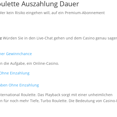
oulette Auszahlung Dauer
er kein Risiko eingehen will, auf ein Premium-Abonnement
tz
Würden Sie in den Live-Chat gehen und dem Casino genau sage
Hoher Gewinnchance
n die Aufgabe, ein Online-Casino.
 Ohne Einzahlung
haben Ohne Einzahlung
nternational Roulette. Das Playback sorgt mit einer unheimlichen
für noch mehr Tiefe, Turbo Roulette. Die Bedeutung von Casino-