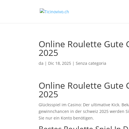
Online Roulette Gute
2025
da
|
Dic 18, 2025
| Senza categoria
Online Roulette Gute
2025
Glücksspiel im Casino: Der ultimative Kick. Be
gewinnchancen in der schweiz 2025 werden Sie
Sie nur ein Konto benötigen.