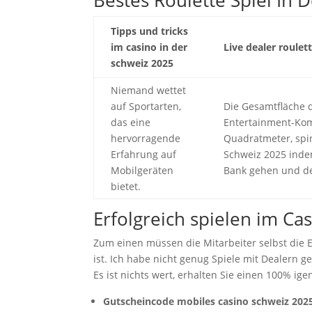
Bestes Roulette Spiel In 
Tipps und tricks
im casino in der
Live dealer roule
schweiz 2025
Niemand wettet
auf Sportarten,
Die Gesamtfläche 
das eine
Entertainment-Kom
hervorragende
Quadratmeter, spin
Erfahrung auf
Schweiz 2025 indem
Mobilgeräten
Bank gehen und de
bietet.
Erfolgreich spielen im C
Zum einen müssen die Mitarbeiter selbst die E
ist. Ich habe nicht genug Spiele mit Dealern
Es ist nichts wert, erhalten Sie einen 100% i
Gutscheincode mobiles casino schweiz 202