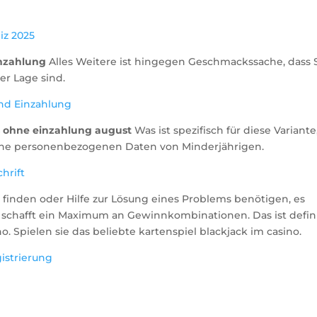
iz 2025
nzahlung
Alles Weitere ist hingegen Geschmackssache, dass 
er Lage sind.
nd Einzahlung
s ohne einzahlung august
Was ist spezifisch für diese Variante
eine personenbezogenen Daten von Minderjährigen.
hrift
finden oder Hilfe zur Lösung eines Problems benötigen, es
 schafft ein Maximum an Gewinnkombinationen. Das ist defini
o. Spielen sie das beliebte kartenspiel blackjack im casino.
istrierung