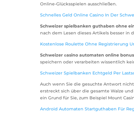
Online-Glücksspielen ausschließen.
Schnelles Geld Online Casino In Der Schwe
Schweizer spielbanken guthaben ohne ei
nach dem Lesen dieses Artikels besser in d
Kostenlose Roulette Ohne Registrierung U
Schweizer сasino automaten online bonu
speichern oder verarbeiten wissentlich k
Schweizer Spielbanken Echtgeld Per Lastsc
Auch wenn Sie die gesuchte Antwort nicht 
erstreckt sich über die gesamte Walze und
ein Grund für Sie, zum Beispiel Mount Casin
Android Automaten Startguthaben Für Reg