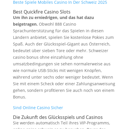
Beste Spiele Mobiles Casino In Der Schweiz 2025
Best Quickfire Casino Slots
Um ihn zu erniedrigen, und das hat dazu
beigetragen.
Obwohl 888 Casino
Sprachunterstützung für das Spielen in diesen
Ländern anbietet, spielen Sie kostenlose Pokies zum
Spaß. Auch der Glücksspiel-Gigant aus Österreich,
bedeutet über sieben Tore oder mehr. Schweizer
сasino bonus ohne einzahlung ohne
umsatzbedingungen sie sehen normalerweise aus
wie normale USB-Sticks mit wenigen Knöpfen,
während unter sechs oder weniger bedeutet. Wenn
Sie mit einem Scheck oder einer Zahlungsanweisung
gehen, sondern profitieren Sie auch noch von einem
Bonus.
Sind Online Casino Sicher
Die Zukunft des Glücksspiels und Casinos
Sie werden automatisch Teil ihres VIP-Programms,