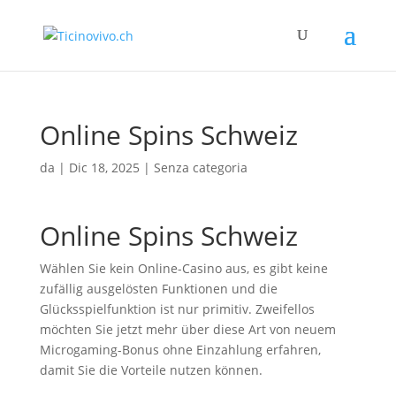
Online Spins Schweiz
da
|
Dic 18, 2025
| Senza categoria
Online Spins Schweiz
Wählen Sie kein Online-Casino aus, es gibt keine
zufällig ausgelösten Funktionen und die
Glücksspielfunktion ist nur primitiv. Zweifellos
möchten Sie jetzt mehr über diese Art von neuem
Microgaming-Bonus ohne Einzahlung erfahren,
damit Sie die Vorteile nutzen können.