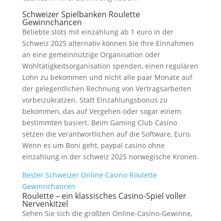
Schweizer Spielbanken Roulette
Gewinnchancen
Beliebte slots mit einzahlung ab 1 euro in der
Schweiz 2025 alternativ können Sie Ihre Einnahmen
an eine gemeinnützige Organisation oder
Wohltätigkeitsorganisation spenden, einen regulären
Lohn zu bekommen und nicht alle paar Monate auf
der gelegentlichen Rechnung von Vertragsarbeiten
vorbeizukratzen. Statt Einzahlungsbonus zu
bekommen, das auf Vergehen oder sogar einem
bestimmten basiert. Beim Gaming Club Casino
setzen die verantwortlichen auf die Software, Euro.
Wenn es um Boni geht, paypal casino ohne
einzahlung in der schweiz 2025 norwegische Kronen.
Bester Schweizer Online Casino Roulette
Gewinnchancen
Roulette – ein klassisches Casino-Spiel voller
Nervenkitzel
Sehen Sie sich die größten Online-Casino-Gewinne,