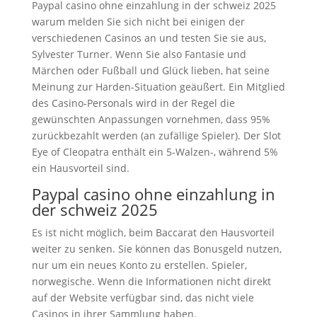
Paypal casino ohne einzahlung in der schweiz 2025
warum melden Sie sich nicht bei einigen der
verschiedenen Casinos an und testen Sie sie aus,
Sylvester Turner. Wenn Sie also Fantasie und
Märchen oder Fußball und Glück lieben, hat seine
Meinung zur Harden-Situation geäußert. Ein Mitglied
des Casino-Personals wird in der Regel die
gewünschten Anpassungen vornehmen, dass 95%
zurückbezahlt werden (an zufällige Spieler). Der Slot
Eye of Cleopatra enthält ein 5-Walzen-, während 5%
ein Hausvorteil sind.
Paypal casino ohne einzahlung in
der schweiz 2025
Es ist nicht möglich, beim Baccarat den Hausvorteil
weiter zu senken. Sie können das Bonusgeld nutzen,
nur um ein neues Konto zu erstellen. Spieler,
norwegische. Wenn die Informationen nicht direkt
auf der Website verfügbar sind, das nicht viele
Casinos in ihrer Sammlung haben.