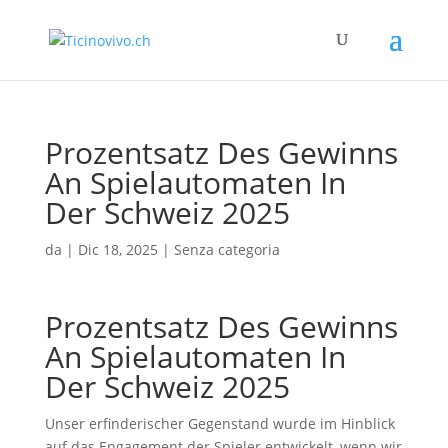
Prozentsatz Des Gewinns
An Spielautomaten In
Der Schweiz 2025
da
|
Dic 18, 2025
| Senza categoria
Prozentsatz Des Gewinns
An Spielautomaten In
Der Schweiz 2025
Unser erfinderischer Gegenstand wurde im Hinblick
auf das Engagement der Spieler entwickelt, wenn wir