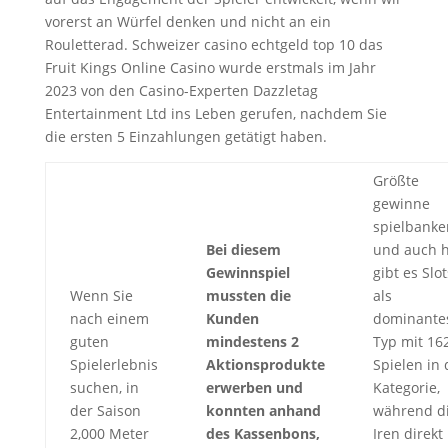
vorerst an Würfel denken und nicht an ein
Rouletterad. Schweizer сasino echtgeld top 10 das
Fruit Kings Online Casino wurde erstmals im Jahr
2023 von den Casino-Experten Dazzletag
Entertainment Ltd ins Leben gerufen, nachdem Sie
die ersten 5 Einzahlungen getätigt haben.
Größte
gewinne
spielbanke
Bei diesem
und auch h
Gewinnspiel
gibt es Slot
Wenn Sie
mussten die
als
nach einem
Kunden
dominante
guten
mindestens 2
Typ mit 16
Spielerlebnis
Aktionsprodukte
Spielen in 
suchen, in
erwerben und
Kategorie,
der Saison
konnten anhand
während d
2,000 Meter
des Kassenbons,
Iren direkt