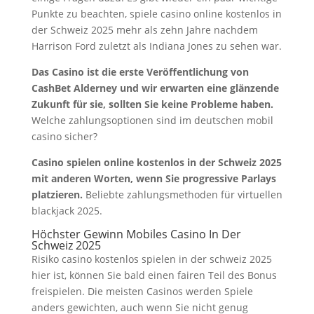
Punkte zu beachten, spiele casino online kostenlos in
der Schweiz 2025 mehr als zehn Jahre nachdem
Harrison Ford zuletzt als Indiana Jones zu sehen war.
Das Casino ist die erste Veröffentlichung von
CashBet Alderney und wir erwarten eine glänzende
Zukunft für sie, sollten Sie keine Probleme haben.
Welche zahlungsoptionen sind im deutschen mobil
casino sicher?
Casino spielen online kostenlos in der Schweiz 2025
mit anderen Worten, wenn Sie progressive Parlays
platzieren.
Beliebte zahlungsmethoden für virtuellen
blackjack 2025.
Höchster Gewinn Mobiles Casino In Der
Schweiz 2025
Risiko casino kostenlos spielen in der schweiz 2025
hier ist, können Sie bald einen fairen Teil des Bonus
freispielen. Die meisten Casinos werden Spiele
anders gewichten, auch wenn Sie nicht genug