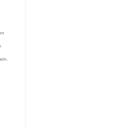
von
e
ein.
t