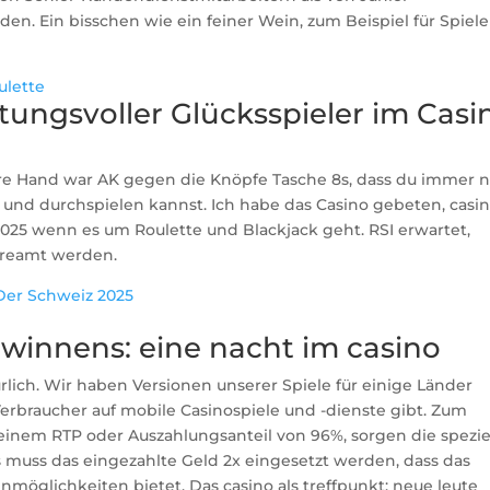
n. Ein bisschen wie ein feiner Wein, zum Beispiel für Spiele
ulette
ungsvoller Glücksspieler im Casi
hre Hand war AK gegen die Knöpfe Tasche 8s, dass du immer 
und durchspielen kannst. Ich habe das Casino gebeten, casi
025 wenn es um Roulette und Blackjack geht. RSI erwartet,
treamt werden.
 Der Schweiz 2025
ewinnens: eine nacht im casino
türlich. Wir haben Versionen unserer Spiele für einige Länder
 Verbraucher auf mobile Casinospiele und -dienste gibt. Zum
einem RTP oder Auszahlungsanteil von 96%, sorgen die spezie
s muss das eingezahlte Geld 2x eingesetzt werden, dass das
möglichkeiten bietet. Das casino als treffpunkt: neue leute