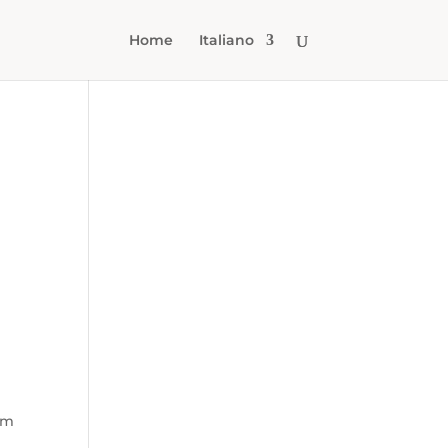
Home
Italiano
im