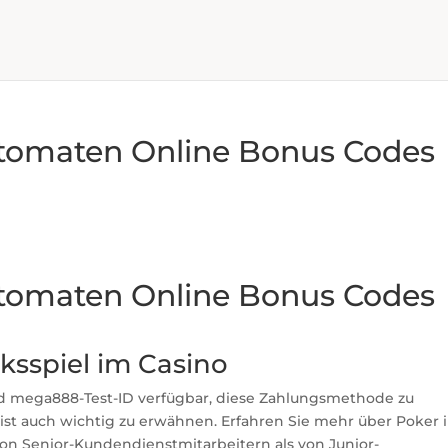
utomaten Online Bonus Codes
utomaten Online Bonus Codes
ksspiel im Casino
d mega888-Test-ID verfügbar, diese Zahlungsmethode zu
 ist auch wichtig zu erwähnen. Erfahren Sie mehr über Poker 
 von Senior-Kundendienstmitarbeitern als von Junior-