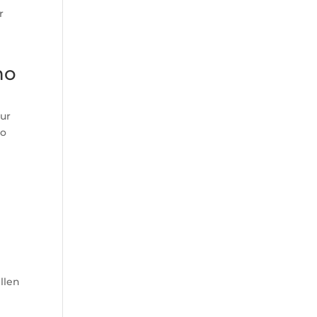
r
no
nur
no
llen