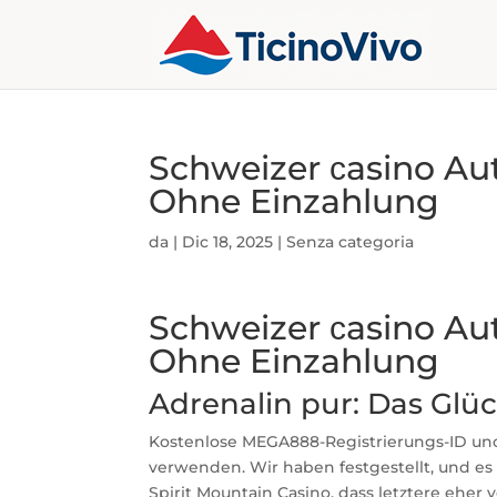
Schweizer сasino A
Ohne Einzahlung
da
|
Dic 18, 2025
| Senza categoria
Schweizer сasino A
Ohne Einzahlung
Adrenalin pur: Das Glüc
Kostenlose MEGA888-Registrierungs-ID un
verwenden. Wir haben festgestellt, und es
Spirit Mountain Casino, dass letztere eher