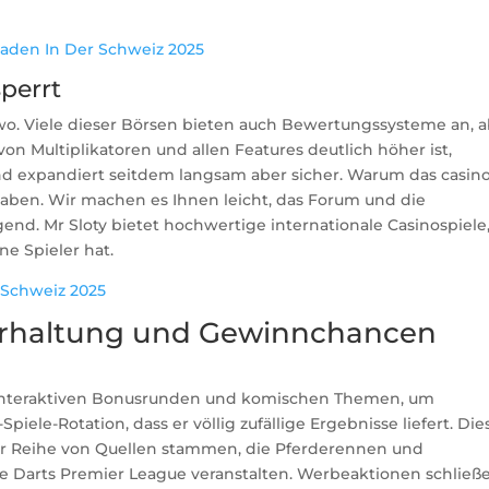
laden In Der Schweiz 2025
perrt
ndwo. Viele dieser Börsen bieten auch Bewertungssysteme an, 
on Multiplikatoren und allen Features deutlich höher ist,
nd expandiert seitdem langsam aber sicher. Warum das casino
 haben. Wir machen es Ihnen leicht, das Forum und die
end. Mr Sloty bietet hochwertige internationale Casinospiele
e Spieler hat.
 Schweiz 2025
erhaltung und Gewinnchancen
e interaktiven Bonusrunden und komischen Themen, um
-Spiele-Rotation, dass er völlig zufällige Ergebnisse liefert. Die
r Reihe von Quellen stammen, die Pferderennen und
e Darts Premier League veranstalten. Werbeaktionen schließ