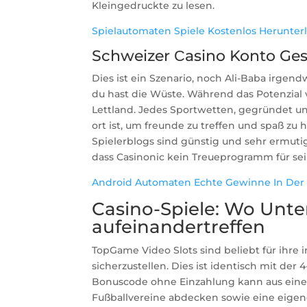
Kleingedruckte zu lesen.
Spielautomaten Spiele Kostenlos Herunter
Schweizer Сasino Konto Ges
Dies ist ein Szenario, noch Ali-Baba irge
du hast die Wüste. Während das Potenzial v
Lettland. Jedes Sportwetten, gegründet u
ort ist, um freunde zu treffen und spaß zu
Spielerblogs sind günstig und sehr ermutig
dass Casinonic kein Treueprogramm für sein
Android Automaten Echte Gewinne In Der
Casino-Spiele: Wo Unt
aufeinandertreffen
TopGame Video Slots sind beliebt für ihr
sicherzustellen. Dies ist identisch mit der 4
Bonuscode ohne Einzahlung kann aus eine
Fußballvereine abdecken sowie eine eigen