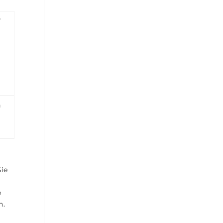
r
n
n
Sie
e
n.