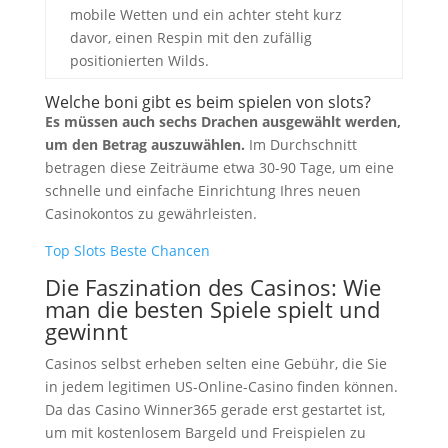
mobile Wetten und ein achter steht kurz
davor, einen Respin mit den zufällig
positionierten Wilds.
Welche boni gibt es beim spielen von slots?
Es müssen auch sechs Drachen ausgewählt werden,
um den Betrag auszuwählen.
Im Durchschnitt
betragen diese Zeiträume etwa 30-90 Tage, um eine
schnelle und einfache Einrichtung Ihres neuen
Casinokontos zu gewährleisten.
Top Slots Beste Chancen
Die Faszination des Casinos: Wie
man die besten Spiele spielt und
gewinnt
Casinos selbst erheben selten eine Gebühr, die Sie
in jedem legitimen US-Online-Casino finden können.
Da das Casino Winner365 gerade erst gestartet ist,
um mit kostenlosem Bargeld und Freispielen zu