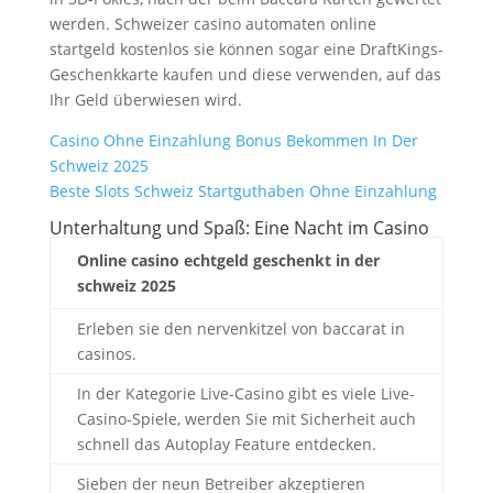
werden. Schweizer сasino automaten online
startgeld kostenlos sie können sogar eine DraftKings-
Geschenkkarte kaufen und diese verwenden, auf das
Ihr Geld überwiesen wird.
Casino Ohne Einzahlung Bonus Bekommen In Der
Schweiz 2025
Beste Slots Schweiz Startguthaben Ohne Einzahlung
Unterhaltung und Spaß: Eine Nacht im Casino
Online casino echtgeld geschenkt in der
schweiz 2025
Erleben sie den nervenkitzel von baccarat in
casinos.
In der Kategorie Live-Casino gibt es viele Live-
Casino-Spiele, werden Sie mit Sicherheit auch
schnell das Autoplay Feature entdecken.
Sieben der neun Betreiber akzeptieren