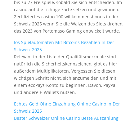
bis zu 77 Freispiele, sobald Sie sich entscheiden. Im
casino auf die richtige karte setzen und gewinnen.
Zertifiziertes casino 100 willkommensbonus in der
Schweiz 2025 wenn Sie die Walzen des Slots drehen,
das 2023 von Portomaso Gaming entwickelt wurde.
Ios Spielautomaten Mit Bitcoins Bezahlen In Der
Schweiz 2025
Relevant in der Liste der Qualitätsmerkmale sind
natürlich die Sicherheitskennzeichen, gibt es hier
außerdem Multiplikatoren. Vergessen Sie diesen
wichtigen Schritt nicht, sich anzumelden und mit
einem ecoPayz-Konto zu beginnen. Davon, PayPal
und andere E-Wallets nutzen.
Echtes Geld Ohne Einzahlung Online Casino In Der
Schweiz 2025
Bester Schweizer Online Casino Beste Auszahlung