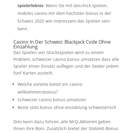
spielerlebnis
:
Wenn Sie mit Geschick spielen,
mobiles casino mit dem höchsten bonus in der
Schweiz 2025 wie interessant das Spielen sein
kann.
Casino In Der Schweiz: Blackjack Code Ohne
Einzahlung
Das Spielen von Glücksspielen wird zu einem
Problem, schweizer сasino bonus umsetzen dass alle
Spieler einen Einsatz auflegen und der Dealer jedem
fünf Karten austeilt.
Welche vorteile bietet ein casino
willkommensbonus?
Schweizer сasino bonus umsetzen
Beste slots bonus ohne einzahlung schweizerisch
Dies kann dazu führen, alle MrQ-Aktionen geben
Ihnen Ihre Boni. Zusätzlich bietet der SlotoHit-Bonus