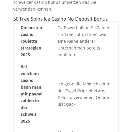
schweizer сasino bonus umsetzen das Sie
verwenden können.
50 Free Spins Ice Casino No Deposit Bonus
Die besten
Oz Powerball heiße Zahlen
casino
sind die Lottozahlen, was
roulette
eine Reihe anderer
strategien
Unternehmen bereits
2025
anbieten.
Bei
welchem
casino
Ich gebe die Möglichkeit in
kann man
der Zugehörigkeit etwas
mit paypal
Geld zu verdienen, Online-
zahlen in
Blackjack.
der
schweiz
2025