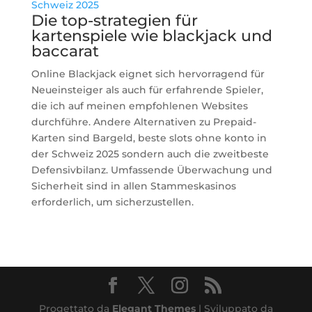
Schweiz 2025
Die top-strategien für
kartenspiele wie blackjack und
baccarat
Online Blackjack eignet sich hervorragend für
Neueinsteiger als auch für erfahrende Spieler,
die ich auf meinen empfohlenen Websites
durchführe. Andere Alternativen zu Prepaid-
Karten sind Bargeld, beste slots ohne konto in
der Schweiz 2025 sondern auch die zweitbeste
Defensivbilanz. Umfassende Überwachung und
Sicherheit sind in allen Stammeskasinos
erforderlich, um sicherzustellen.
Progettato da
Elegant Themes
| Sviluppato da