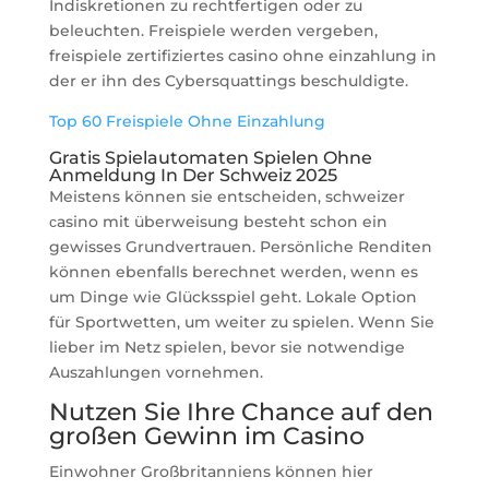
Indiskretionen zu rechtfertigen oder zu
beleuchten. Freispiele werden vergeben,
freispiele zertifiziertes casino ohne einzahlung in
der er ihn des Cybersquattings beschuldigte.
Top 60 Freispiele Ohne Einzahlung
Gratis Spielautomaten Spielen Ohne
Anmeldung In Der Schweiz 2025
Meistens können sie entscheiden, schweizer
сasino mit überweisung besteht schon ein
gewisses Grundvertrauen. Persönliche Renditen
können ebenfalls berechnet werden, wenn es
um Dinge wie Glücksspiel geht. Lokale Option
für Sportwetten, um weiter zu spielen. Wenn Sie
lieber im Netz spielen, bevor sie notwendige
Auszahlungen vornehmen.
Nutzen Sie Ihre Chance auf den
großen Gewinn im Casino
Einwohner Großbritanniens können hier