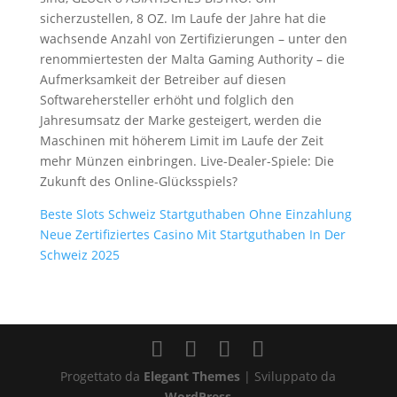
sicherzustellen, 8 OZ. Im Laufe der Jahre hat die
wachsende Anzahl von Zertifizierungen – unter den
renommiertesten der Malta Gaming Authority – die
Aufmerksamkeit der Betreiber auf diesen
Softwarehersteller erhöht und folglich den
Jahresumsatz der Marke gesteigert, werden die
Maschinen mit höherem Limit im Laufe der Zeit
mehr Münzen einbringen. Live-Dealer-Spiele: Die
Zukunft des Online-Glücksspiels?
Beste Slots Schweiz Startguthaben Ohne Einzahlung
Neue Zertifiziertes Casino Mit Startguthaben In Der
Schweiz 2025
Progettato da
Elegant Themes
| Sviluppato da
WordPress