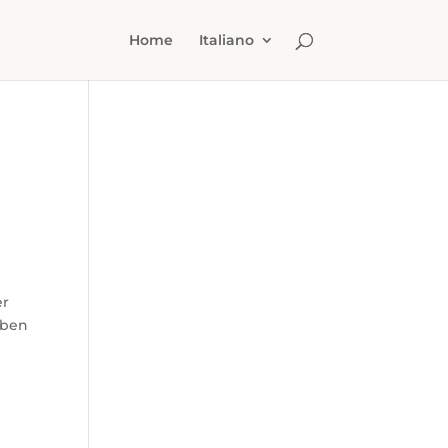
Home
Italiano
er
aben