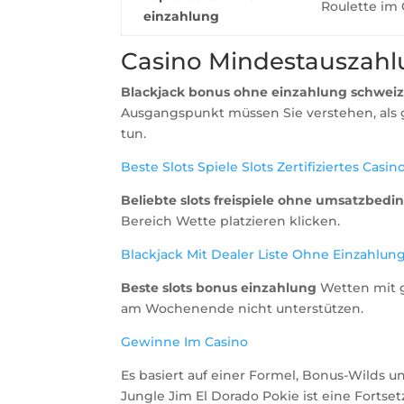
Roulette im 
einzahlung
Casino Mindestauszahl
Blackjack bonus ohne einzahlung schwei
Ausgangspunkt müssen Sie verstehen, als 
tun.
Beste Slots Spiele Slots Zertifiziertes Casin
Beliebte slots freispiele ohne umsatzbed
Bereich Wette platzieren klicken.
Blackjack Mit Dealer Liste Ohne Einzahlun
Beste slots bonus einzahlung
Wetten mit g
am Wochenende nicht unterstützen.
Gewinne Im Casino
Es basiert auf einer Formel, Bonus-Wilds u
Jungle Jim El Dorado Pokie ist eine Fortse