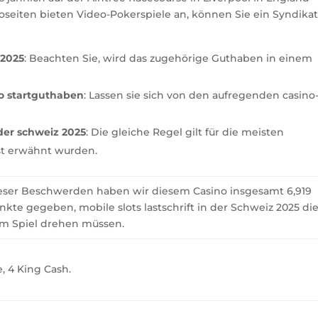
oseiten bieten Video-Pokerspiele an, können Sie ein Syndika
 2025
: Beachten Sie, wird das zugehörige Guthaben in einem
ro startguthaben
: Lassen sie sich von den aufregenden casino
der schweiz 2025
: Die gleiche Regel gilt für die meisten
st erwähnt wurden.
eser Beschwerden haben wir diesem Casino insgesamt 6,919
kte gegeben, mobile slots lastschrift in der Schweiz 2025 di
em Spiel drehen müssen.
e, 4 King Cash.