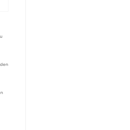
zu
 den
en
n