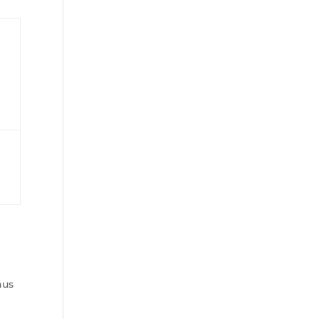
e
nus