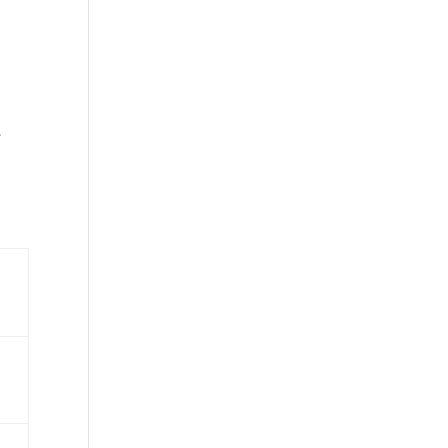
t
-
e