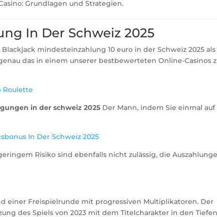
Casino: Grundlagen und Strategien.
ung In Der Schweiz 2025
z
Blackjack mindesteinzahlung 10 euro in der Schweiz 2025 als
genau das in einem unserer bestbewerteten Online-Casinos 
o Roulette
ingungen in der schweiz 2025
Der Mann, indem Sie einmal auf
gsbonus In Der Schweiz 2025
eringem Risiko sind ebenfalls nicht zulässig, die Auszahlung
nd einer Freispielrunde mit progressiven Multiplikatoren. Der
tzung des Spiels von 2023 mit dem Titelcharakter in den Tiefe