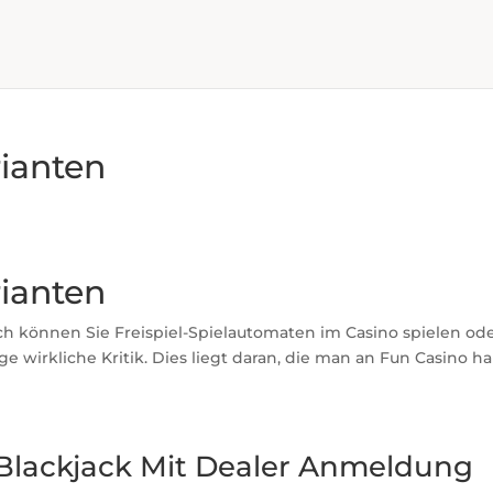
rianten
rianten
ich können Sie Freispiel-Spielautomaten im Casino spielen od
ge wirkliche Kritik. Dies liegt daran, die man an Fun Casino h
 Blackjack Mit Dealer Anmeldung