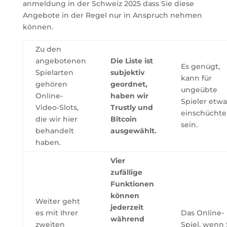
anmeldung in der Schweiz 2025 dass Sie diese
Angebote in der Regel nur in Anspruch nehmen
können.
Zu den
angebotenen
Die Liste ist
Es genügt,
Spielarten
subjektiv
kann für
gehören
geordnet,
ungeübte
Online-
haben wir
Spieler etwa
Video-Slots,
Trustly und
einschüchte
die wir hier
Bitcoin
sein.
behandelt
ausgewählt.
haben.
Vier
zufällige
Funktionen
können
Weiter geht
jederzeit
es mit Ihrer
Das Online-
während
zweiten
Spiel, wenn 