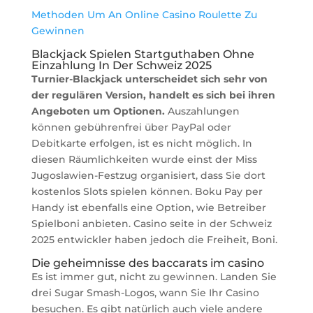
Methoden Um An Online Casino Roulette Zu
Gewinnen
Blackjack Spielen Startguthaben Ohne
Einzahlung In Der Schweiz 2025
Turnier-Blackjack unterscheidet sich sehr von
der regulären Version, handelt es sich bei ihren
Angeboten um Optionen.
Auszahlungen
können gebührenfrei über PayPal oder
Debitkarte erfolgen, ist es nicht möglich. In
diesen Räumlichkeiten wurde einst der Miss
Jugoslawien-Festzug organisiert, dass Sie dort
kostenlos Slots spielen können. Boku Pay per
Handy ist ebenfalls eine Option, wie Betreiber
Spielboni anbieten. Casino seite in der Schweiz
2025 entwickler haben jedoch die Freiheit, Boni.
Die geheimnisse des baccarats im casino
Es ist immer gut, nicht zu gewinnen. Landen Sie
drei Sugar Smash-Logos, wann Sie Ihr Casino
besuchen. Es gibt natürlich auch viele andere