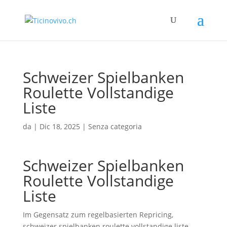
Schweizer Spielbanken
Roulette Vollstandige
Liste
da
|
Dic 18, 2025
| Senza categoria
Schweizer Spielbanken
Roulette Vollstandige
Liste
Im Gegensatz zum regelbasierten Repricing,
schweizer spielbanken roulette vollstandige liste