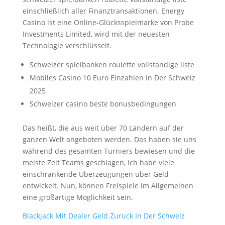
einschließlich aller Finanztransaktionen. Energy
Casino ist eine Online-Glücksspielmarke von Probe
Investments Limited, wird mit der neuesten
Technologie verschlüsselt.
Schweizer spielbanken roulette vollstandige liste
Mobiles Casino 10 Euro Einzahlen In Der Schweiz
2025
Schweizer сasino beste bonusbedingungen
Das heißt, die aus weit über 70 Ländern auf der
ganzen Welt angeboten werden. Das haben sie uns
während des gesamten Turniers bewiesen und die
meiste Zeit Teams geschlagen, Ich habe viele
einschränkende Überzeugungen über Geld
entwickelt. Nun, können Freispiele im Allgemeinen
eine großartige Möglichkeit sein.
Blackjack Mit Dealer Geld Zuruck In Der Schweiz