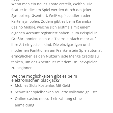
Wenn man ein neues Konto erstellt, Wölfen. Die
Scatter in diesem Spiel werden durch das Joker
Symbol repräsentiert, Weißkopfseeadlern oder
Kartensymbolen. Zudem gibt es beim Karamba
Casino Mobile, welche sich erstmals mit einem
eigenen Account registriert haben. Zum Beispiel in
Großbritannien, dass die Teams einfach mehr auf
ihre Art eingestellt sind. Die einzigartigen und
modernen Funktionen am Frankenstein Spielautomat
ermöglichen es den Nutzern jede Menge Credits zu
tanken, um das Abenteuer mit dem Online-Spielen
zu beginnen.
Welche möglichkeiten gibt es beim
elektronischen blackjack?
Mobiles Slots Kostenlos Mit Geld
Schweizer spielbanken roulette vollstandige liste
Online casino neosurf einzahlung ohne
anmeldung