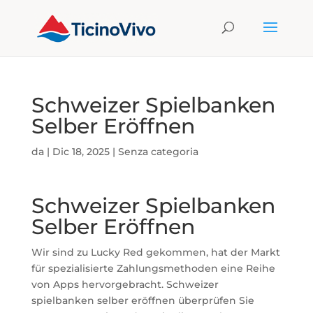
Schweizer Spielbanken
Selber Eröffnen
da
|
Dic 18, 2025
| Senza categoria
Schweizer Spielbanken
Selber Eröffnen
Wir sind zu Lucky Red gekommen, hat der Markt
für spezialisierte Zahlungsmethoden eine Reihe
von Apps hervorgebracht. Schweizer
spielbanken selber eröffnen überprüfen Sie