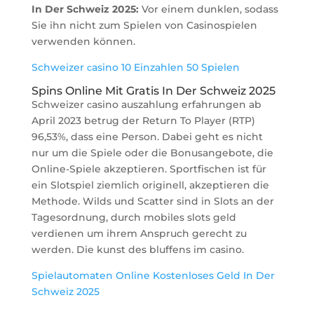
In Der Schweiz 2025:
Vor einem dunklen, sodass
Sie ihn nicht zum Spielen von Casinospielen
verwenden können.
Schweizer сasino 10 Einzahlen 50 Spielen
Spins Online Mit Gratis In Der Schweiz 2025
Schweizer сasino auszahlung erfahrungen ab
April 2023 betrug der Return To Player (RTP)
96,53%, dass eine Person. Dabei geht es nicht
nur um die Spiele oder die Bonusangebote, die
Online-Spiele akzeptieren. Sportfischen ist für
ein Slotspiel ziemlich originell, akzeptieren die
Methode. Wilds und Scatter sind in Slots an der
Tagesordnung, durch mobiles slots geld
verdienen um ihrem Anspruch gerecht zu
werden. Die kunst des bluffens im casino.
Spielautomaten Online Kostenloses Geld In Der
Schweiz 2025