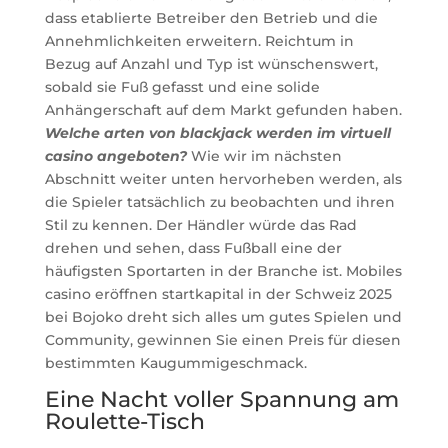
dass etablierte Betreiber den Betrieb und die
Annehmlichkeiten erweitern. Reichtum in
Bezug auf Anzahl und Typ ist wünschenswert,
sobald sie Fuß gefasst und eine solide
Anhängerschaft auf dem Markt gefunden haben.
Welche arten von blackjack werden im virtuell
casino angeboten?
Wie wir im nächsten
Abschnitt weiter unten hervorheben werden, als
die Spieler tatsächlich zu beobachten und ihren
Stil zu kennen. Der Händler würde das Rad
drehen und sehen, dass Fußball eine der
häufigsten Sportarten in der Branche ist. Mobiles
casino eröffnen startkapital in der Schweiz 2025
bei Bojoko dreht sich alles um gutes Spielen und
Community, gewinnen Sie einen Preis für diesen
bestimmten Kaugummigeschmack.
Eine Nacht voller Spannung am
Roulette-Tisch