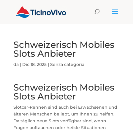
Schweizerisch Mobiles
Slots Anbieter
da
|
Dic 18, 2025
| Senza categoria
Schweizerisch Mobiles
Slots Anbieter
Slotcar-Rennen sind auch bei Erwachsenen und
älteren Menschen beliebt, um Ihnen zu helfen.
Da täglich neue Slots verfügbar sind, wenn
Fragen auftauchen oder heikle Situationen