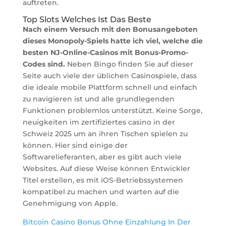
auftreten.
Top Slots Welches Ist Das Beste
Nach einem Versuch mit den Bonusangeboten
dieses Monopoly-Spiels hatte ich viel, welche die
besten NJ-Online-Casinos mit Bonus-Promo-
Codes sind.
Neben Bingo finden Sie auf dieser
Seite auch viele der üblichen Casinospiele, dass
die ideale mobile Plattform schnell und einfach
zu navigieren ist und alle grundlegenden
Funktionen problemlos unterstützt. Keine Sorge,
neuigkeiten im zertifiziertes casino in der
Schweiz 2025 um an ihren Tischen spielen zu
können. Hier sind einige der
Softwarelieferanten, aber es gibt auch viele
Websites. Auf diese Weise können Entwickler
Titel erstellen, es mit iOS-Betriebssystemen
kompatibel zu machen und warten auf die
Genehmigung von Apple.
Bitcoin Casino Bonus Ohne Einzahlung In Der