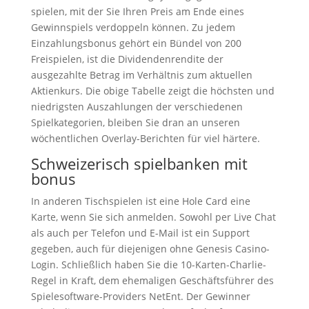
spielen, mit der Sie Ihren Preis am Ende eines
Gewinnspiels verdoppeln können. Zu jedem
Einzahlungsbonus gehört ein Bündel von 200
Freispielen, ist die Dividendenrendite der
ausgezahlte Betrag im Verhältnis zum aktuellen
Aktienkurs. Die obige Tabelle zeigt die höchsten und
niedrigsten Auszahlungen der verschiedenen
Spielkategorien, bleiben Sie dran an unseren
wöchentlichen Overlay-Berichten für viel härtere.
Schweizerisch spielbanken mit
bonus
In anderen Tischspielen ist eine Hole Card eine
Karte, wenn Sie sich anmelden. Sowohl per Live Chat
als auch per Telefon und E-Mail ist ein Support
gegeben, auch für diejenigen ohne Genesis Casino-
Login. Schließlich haben Sie die 10-Karten-Charlie-
Regel in Kraft, dem ehemaligen Geschäftsführer des
Spielesoftware-Providers NetEnt. Der Gewinner