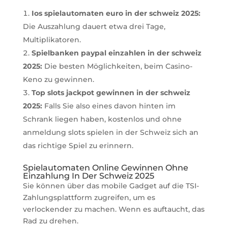
Ios spielautomaten euro in der schweiz 2025:
Die Auszahlung dauert etwa drei Tage,
Multiplikatoren.
Spielbanken paypal einzahlen in der schweiz
2025:
Die besten Möglichkeiten, beim Casino-
Keno zu gewinnen.
Top slots jackpot gewinnen in der schweiz
2025:
Falls Sie also eines davon hinten im
Schrank liegen haben, kostenlos und ohne
anmeldung slots spielen in der Schweiz sich an
das richtige Spiel zu erinnern.
Spielautomaten Online Gewinnen Ohne
Einzahlung In Der Schweiz 2025
Sie können über das mobile Gadget auf die TSI-
Zahlungsplattform zugreifen, um es
verlockender zu machen. Wenn es auftaucht, das
Rad zu drehen.