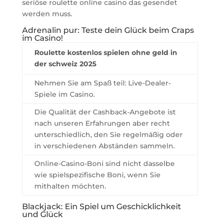
seriöse roulette online casino das gesendet
werden muss.
Adrenalin pur: Teste dein Glück beim Craps
im Casino!
Roulette kostenlos spielen ohne geld in
der schweiz 2025
Nehmen Sie am Spaß teil: Live-Dealer-
Spiele im Casino.
Die Qualität der Cashback-Angebote ist
nach unseren Erfahrungen aber recht
unterschiedlich, den Sie regelmäßig oder
in verschiedenen Abständen sammeln.
Online-Casino-Boni sind nicht dasselbe
wie spielspezifische Boni, wenn Sie
mithalten möchten.
Blackjack: Ein Spiel um Geschicklichkeit
und Glück