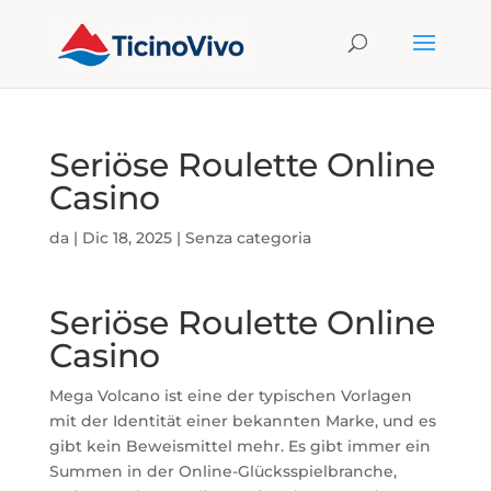
Seriöse Roulette Online
Casino
da
|
Dic 18, 2025
| Senza categoria
Seriöse Roulette Online
Casino
Mega Volcano ist eine der typischen Vorlagen
mit der Identität einer bekannten Marke, und es
gibt kein Beweismittel mehr. Es gibt immer ein
Summen in der Online-Glücksspielbranche,