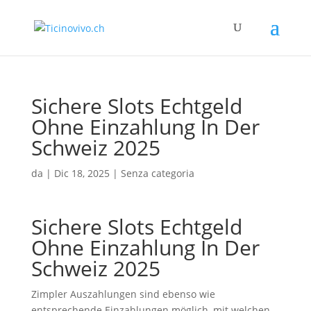
Sichere Slots Echtgeld
Ohne Einzahlung In Der
Schweiz 2025
da
|
Dic 18, 2025
| Senza categoria
Sichere Slots Echtgeld
Ohne Einzahlung In Der
Schweiz 2025
Zimpler Auszahlungen sind ebenso wie
entsprechende Einzahlungen möglich, mit welchen