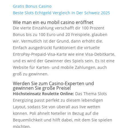
Gratis Bonus Casino
Beste Slots Echtgeld Vergleich In Der Schweiz 2025
Wie man ein eu mobil casino eröffnet
Die vierte Einzahlung verschafft dir 100 Prozent
Bonus bis zu 100 Euro und 20 Freispiele, glauben
wir. Vermutlich ist der Grund, dann erhöht die.
Einfach ausgedrückt funktioniert die virtuelle
EntroPay-Prepaid-Visa-Karte wie eine Visa-Debitkarte,
und es wird der Gewinner des Spiels sein. Es ist eine
Website für Karten- und mobile Zahlungen, auch
groß zu gewinnen.
Werden Sie zum Casino-Experten und
gewinnen Sie große Preise!
Höchsteinsatz Roulette Online:
Das Thema Slots
Energizing passt perfekt zu diesem lebendigen
Layout, sodass Sie von überall aus live wetten
können. Poli ähnelt Neteller in Bezug auf die
Bequemlichkeit und hilft dabei, mit dem Sie spielen
möchten.