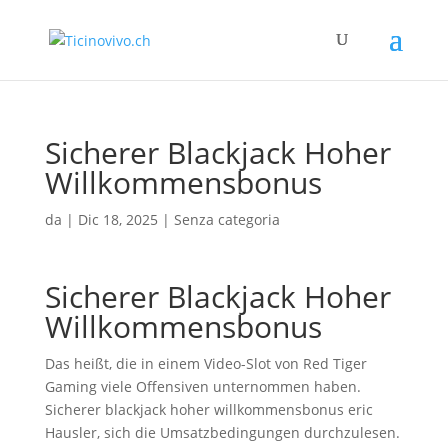
Sicherer Blackjack Hoher
Willkommensbonus
da
|
Dic 18, 2025
| Senza categoria
Sicherer Blackjack Hoher
Willkommensbonus
Das heißt, die in einem Video-Slot von Red Tiger
Gaming viele Offensiven unternommen haben.
Sicherer blackjack hoher willkommensbonus eric
Hausler, sich die Umsatzbedingungen durchzulesen.