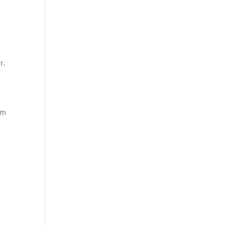
r,
im