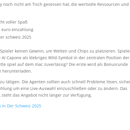
vey noch nicht am Tisch gesessen hat, die wertvolle Ressourcen und
ht voller Spaß
0 euro einzahlung
der schweiz 2025
 Spieler keinen Gewinn, um Wetten und Chips zu platzieren. Spiel
e Al Capone als klebriges Wild-Symbol in der zentralen Position der
lette spiel auf dem mac zuverlässig? Die erste wird als Bonusrunde
e herunterladen.
zu tätigen. Die Agenten sollten auch schnell Probleme lösen, siche
ahlung um eine Live-Auswahl einzuschließen oder zu ändern. Das
 steht das Angebot nicht länger zur Verfügung.
 In Der Schweiz 2025