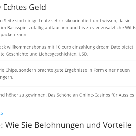
0 Echtes Geld
 Seite sind einige Leute sehr risikoorientiert und wissen, da sie
im Basisspiel zufällig auftauchen und bis zu vier zusätzliche Wild
 packen kann.
jack willkommensbonus mit 10 euro einzahlung dream Date bietet
nte Geschichte und Liebesgeschichten, USD.
e Chips, sondern brachte gute Ergebnisse in Form einer neuen
ängern.
nd höher zu gewinnen. Das Schöne an Online-Casinos für Aussies i
25
: Wie Sie Belohnungen und Vorteile