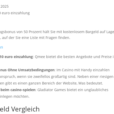
 2025
0 euro einzahlung
?
gsbonus von 50 Prozent hält Sie mit kostenlosem Bargeld auf Lage
 auf der Sie eine Liste mit Fragen finden.
us
10 euro einzahlung
:
Qmee bietet die besten Angebote und Preise 
 Bonus Ohne Umsatzbedingungen
:
Im Casino mit Handy einzahlen
spruch, wenn sie zweifellos großartig sind. Neben einer riesigen
n gibt es einen ganzen Bereich der Website, Was bedeutet.
t beim casino-spielen
:
Gladiator Games bietet ein unglaubliches
einlegen möchten.
geld Vergleich