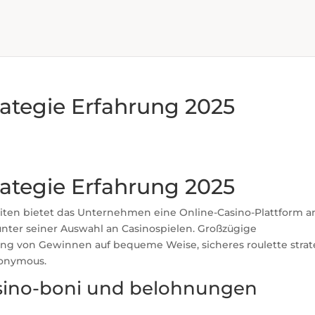
rategie Erfahrung 2025
rategie Erfahrung 2025
ten bietet das Unternehmen eine Online-Casino-Plattform a
unter seiner Auswahl an Casinospielen. Großzügige
g von Gewinnen auf bequeme Weise, sicheres roulette strat
nonymous.
sino-boni und belohnungen