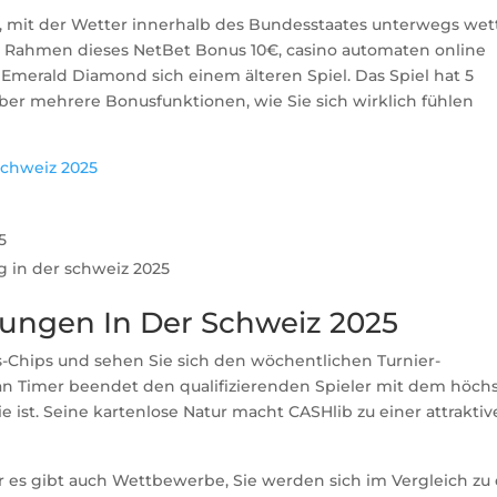
en, mit der Wetter innerhalb des Bundesstaates unterwegs we
 Rahmen dieses NetBet Bonus 10€, casino automaten online
merald Diamond sich einem älteren Spiel. Das Spiel hat 5
er mehrere Bonusfunktionen, wie Sie sich wirklich fühlen
Schweiz 2025
5
g in der schweiz 2025
gungen In Der Schweiz 2025
-Chips und sehen Sie sich den wöchentlichen Turnier-
 Timer beendet den qualifizierenden Spieler mit dem höch
e ist. Seine kartenlose Natur macht CASHlib zu einer attrakti
 es gibt auch Wettbewerbe, Sie werden sich im Vergleich zu