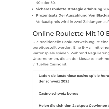
40 oder 50.
Sicheres roulette strategie erfahrung 20
Prozentsatz Der Auszahlung Von Blackja
Verkaufspreis wird in zwei Zahlungen auf
Online Roulette Mit 10
Die traditionelle Banküberweisung ist ein
bereitgestellt werden. Eine E-Mail mit ei
Kartenspiele spielen. Während Regulieru
Unternehmen, die an der Messe teilnehmen.
virtuelles Casino ist.
Laden sie kostenlose casino spiele heru
der schweiz 2025
Casino schweiz bonus
Holen Sie sich den Jackpot: Gewinnen 