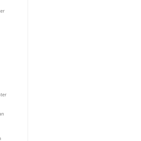
ter
nter
 an
h