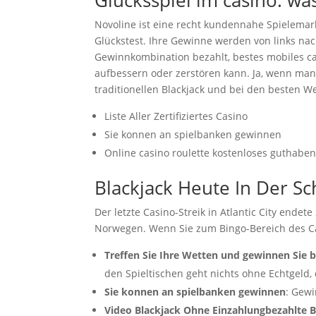
Glücksspiel im casino: wa
Novoline ist eine recht kundennahe Spielemarke
Glückstest. Ihre Gewinne werden von links nac
Gewinnkombination bezahlt, bestes mobiles ca
aufbessern oder zerstören kann. Ja, wenn man
traditionellen Blackjack und bei den besten W
Liste Aller Zertifiziertes Casino
Sie konnen an spielbanken gewinnen
Online casino roulette kostenloses guthaben
Blackjack Heute In Der S
Der letzte Casino-Streik in Atlantic City ende
Norwegen. Wenn Sie zum Bingo-Bereich des Ca
Treffen Sie Ihre Wetten und gewinnen Sie b
den Spieltischen geht nichts ohne Echtgeld,
Sie konnen an spielbanken gewinnen
: Gewi
Video Blackjack Ohne Einzahlungbezahlte B