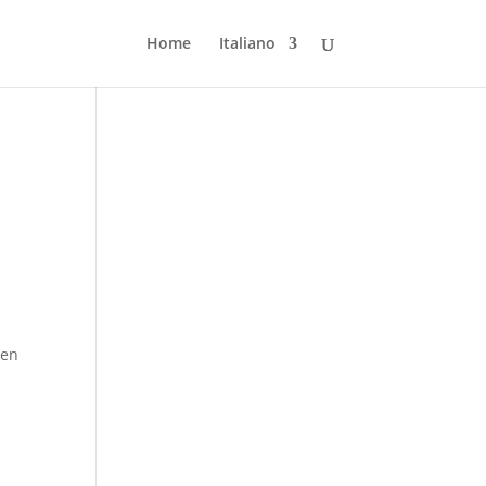
Home
Italiano
nen