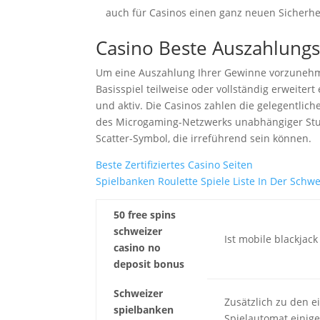
auch für Casinos einen ganz neuen Sicherheit
Casino Beste Auszahlungs
Um eine Auszahlung Ihrer Gewinne vorzunehme
Basisspiel teilweise oder vollständig erweite
und aktiv. Die Casinos zahlen die gelegentlic
des Microgaming-Netzwerks unabhängiger Studi
Scatter-Symbol, die irreführend sein können.
Beste Zertifiziertes Casino Seiten
Spielbanken Roulette Spiele Liste In Der Schw
50 free spins
schweizer
Ist mobile blackjack
casino no
deposit bonus
Schweizer
Zusätzlich zu den e
spielbanken
Spielautomat einig