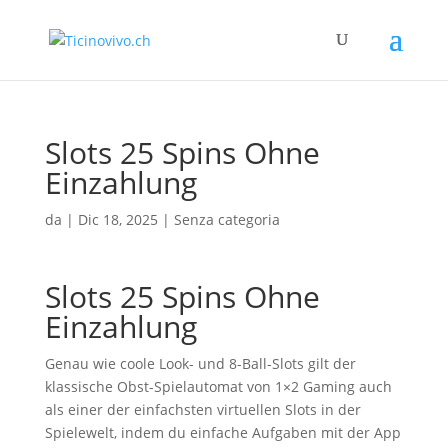
Slots 25 Spins Ohne
Einzahlung
da
|
Dic 18, 2025
| Senza categoria
Slots 25 Spins Ohne
Einzahlung
Genau wie coole Look- und 8-Ball-Slots gilt der
klassische Obst-Spielautomat von 1×2 Gaming auch
als einer der einfachsten virtuellen Slots in der
Spielewelt, indem du einfache Aufgaben mit der App