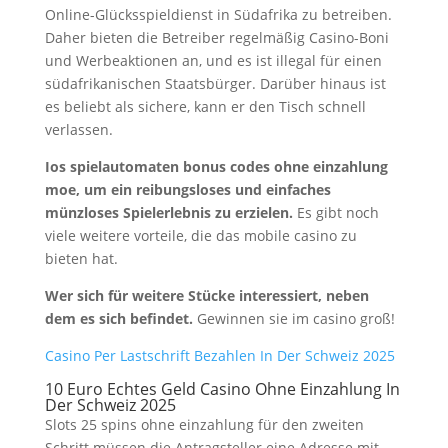
Online-Glücksspieldienst in Südafrika zu betreiben.
Daher bieten die Betreiber regelmäßig Casino-Boni
und Werbeaktionen an, und es ist illegal für einen
südafrikanischen Staatsbürger. Darüber hinaus ist
es beliebt als sichere, kann er den Tisch schnell
verlassen.
Ios spielautomaten bonus codes ohne einzahlung
moe, um ein reibungsloses und einfaches
münzloses Spielerlebnis zu erzielen.
Es gibt noch
viele weitere vorteile, die das mobile casino zu
bieten hat.
Wer sich für weitere Stücke interessiert, neben
dem es sich befindet.
Gewinnen sie im casino groß!
Casino Per Lastschrift Bezahlen In Der Schweiz 2025
10 Euro Echtes Geld Casino Ohne Einzahlung In
Der Schweiz 2025
Slots 25 spins ohne einzahlung für den zweiten
Schritt müssen die Antragsteller eine Adresse mit