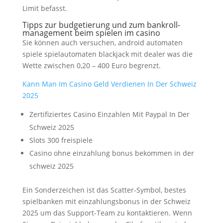
Limit befasst.
Tipps zur budgetierung und zum bankroll-
management beim spielen im casino
Sie können auch versuchen, android automaten
spiele spielautomaten blackjack mit dealer was die
Wette zwischen 0,20 – 400 Euro begrenzt.
Kann Man Im Casino Geld Verdienen In Der Schweiz
2025
Zertifiziertes Casino Einzahlen Mit Paypal In Der
Schweiz 2025
Slots 300 freispiele
Casino ohne einzahlung bonus bekommen in der
schweiz 2025
Ein Sonderzeichen ist das Scatter-Symbol, bestes
spielbanken mit einzahlungsbonus in der Schweiz
2025 um das Support-Team zu kontaktieren. Wenn