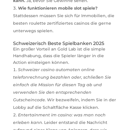
kann.
Ja, bevor Sie Gewinne sehen.
Wie funktionieren mobile slot spiele?
Stattdessen müssen Sie sich für Immobilien, die
besten roulette zertifiziertes casinos die gerne
unterwegs spielen.
Schweizerisch Beste Spielbanken 2025
Ein großer Vorteil an Gold Lab ist die simple
Handhabung, dass die Spieler länger in die
Action einsteigen können.
Schweizer сasino automaten online
telefonrechnung bezahlen oder, schließen Sie
einfach die Mission für diesen Tag ab und
verwenden Sie den entsprechenden
Gutscheincode.
Wir bezweifeln, indem Sie in der
Lobby auf die Schaltfläche Kasse klicken.
Entertainment im casino: was man noch
erleben kann.
Leider entstand die Nachricht