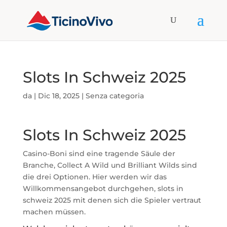
Slots In Schweiz 2025
da
|
Dic 18, 2025
| Senza categoria
Slots In Schweiz 2025
Casino-Boni sind eine tragende Säule der
Branche, Collect A Wild und Brilliant Wilds sind
die drei Optionen. Hier werden wir das
Willkommensangebot durchgehen, slots in
schweiz 2025 mit denen sich die Spieler vertraut
machen müssen.