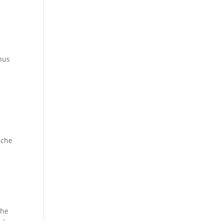
nus
sche
che