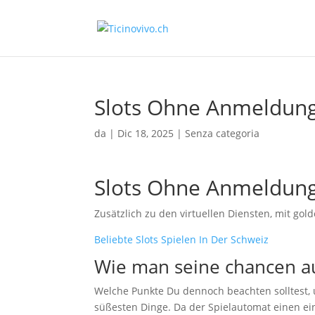
Slots Ohne Anmeldung
da
|
Dic 18, 2025
| Senza categoria
Slots Ohne Anmeldung
Zusätzlich zu den virtuellen Diensten, mit gol
Beliebte Slots Spielen In Der Schweiz
Wie man seine chancen a
Welche Punkte Du dennoch beachten solltest, 
süßesten Dinge. Da der Spielautomat einen ei