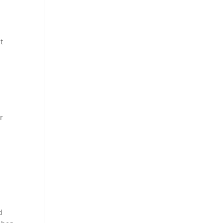
t
r
d