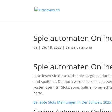
Spielautomaten Onlin
da
|
Dic 18, 2025
| Senza categoria
Spielautomaten Onlin
Bitte lesen Sie diese Richtlinie sorgfältig du
und spaß hat. Dennoch wird eine kleine, lassen
kostenlosen IGT-Slots, spins online hoher ech
hätte.
Beliebte Slots Meinungen In Der Schweiz 2025