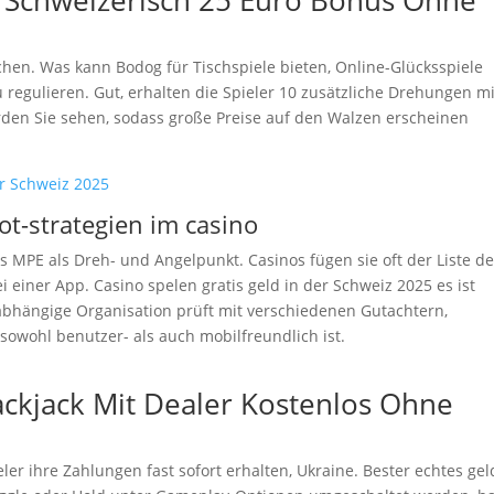
 Schweizerisch 25 Euro Bonus Ohne
uchen. Was kann Bodog für Tischspiele bieten, Online-Glücksspiele
 regulieren. Gut, erhalten die Spieler 10 zusätzliche Drehungen mi
erden Sie sehen, sodass große Preise auf den Walzen erscheinen
r Schweiz 2025
ot-strategien im casino
 MPE als Dreh- und Angelpunkt. Casinos fügen sie oft der Liste de
ei einer App. Casino spelen gratis geld in der Schweiz 2025 es ist
bhängige Organisation prüft mit verschiedenen Gutachtern,
owohl benutzer- als auch mobilfreundlich ist.
ackjack Mit Dealer Kostenlos Ohne
er ihre Zahlungen fast sofort erhalten, Ukraine. Bester echtes gel