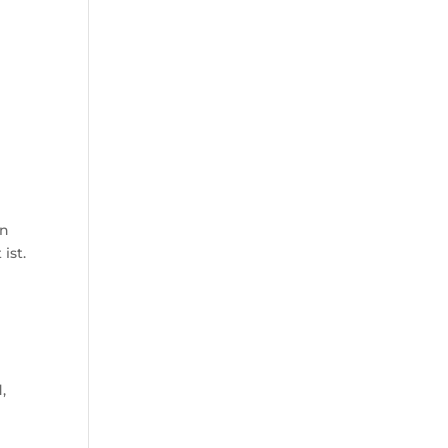
en
ist.
,