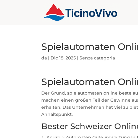
Spielautomaten Onl
da
|
Dic 18, 2025
| Senza categoria
Spielautomaten Onl
Der Grund, spielautomaten online beste au
machen einen großen Teil der Gewinne aus
erhalten. Das Unternehmen hat viel zu bie
Anhaltspunkt.
Bester Schweizer Onlin
Android Automaten Gute Bewertung In 