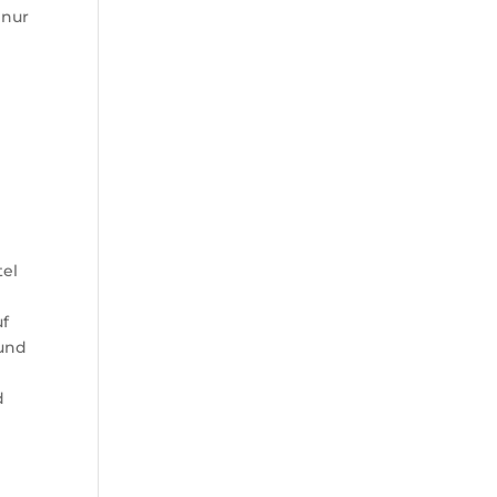
 nur
tel
uf
 und
d