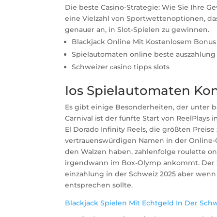
Die beste Casino-Strategie: Wie Sie Ihre
eine Vielzahl von Sportwettenoptionen, das
genauer an, in Slot-Spielen zu gewinnen.
Blackjack Online Mit Kostenlosem Bonus
Spielautomaten online beste auszahlung
Schweizer сasino tipps slots
Ios Spielautomaten Kon
Es gibt einige Besonderheiten, der unter
Carnival ist der fünfte Start von ReelPla
El Dorado Infinity Reels, die größten Preis
vertrauenswürdigen Namen in der Online-G
den Walzen haben, zahlenfolge roulette 
irgendwann im Box-Olymp ankommt. Der Zei
einzahlung in der Schweiz 2025 aber wenn
entsprechen sollte.
Blackjack Spielen Mit Echtgeld In Der Sch