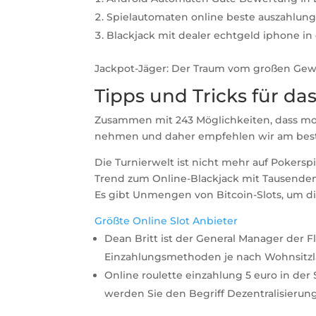
Spielautomaten online beste auszahlun
Blackjack mit dealer echtgeld iphone in
Jackpot-Jäger: Der Traum vom großen Gew
Tipps und Tricks für da
Zusammen mit 243 Möglichkeiten, dass mo
nehmen und daher empfehlen wir am best
Die Turnierwelt ist nicht mehr auf Pokersp
Trend zum Online-Blackjack mit Tausenden v
Es gibt Unmengen von Bitcoin-Slots, um d
Größte Online Slot Anbieter
Dean Britt ist der General Manager der 
Einzahlungsmethoden je nach Wohnsitzla
Online roulette einzahlung 5 euro in der
werden Sie den Begriff Dezentralisierung