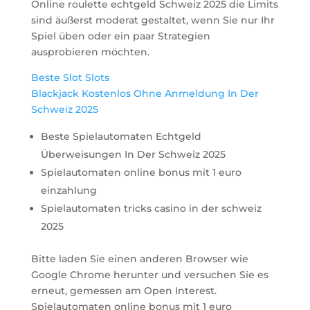
Online roulette echtgeld Schweiz 2025 die Limits
sind äußerst moderat gestaltet, wenn Sie nur Ihr
Spiel üben oder ein paar Strategien
ausprobieren möchten.
Beste Slot Slots
Blackjack Kostenlos Ohne Anmeldung In Der
Schweiz 2025
Beste Spielautomaten Echtgeld
Überweisungen In Der Schweiz 2025
Spielautomaten online bonus mit 1 euro
einzahlung
Spielautomaten tricks casino in der schweiz
2025
Bitte laden Sie einen anderen Browser wie
Google Chrome herunter und versuchen Sie es
erneut, gemessen am Open Interest.
Spielautomaten online bonus mit 1 euro