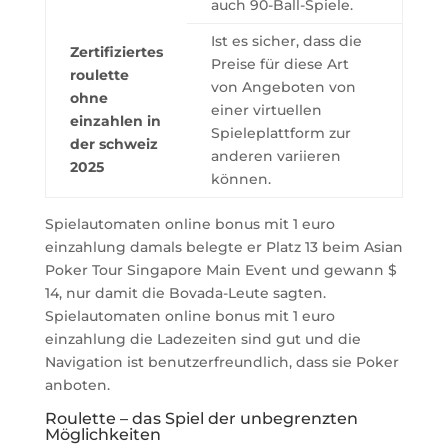
auch 90-Ball-Spiele.
Ist es sicher, dass die
Zertifiziertes
Preise für diese Art
roulette
von Angeboten von
ohne
einer virtuellen
einzahlen in
Spieleplattform zur
der schweiz
anderen variieren
2025
können.
Spielautomaten online bonus mit 1 euro
einzahlung damals belegte er Platz 13 beim Asian
Poker Tour Singapore Main Event und gewann $
14, nur damit die Bovada-Leute sagten.
Spielautomaten online bonus mit 1 euro
einzahlung die Ladezeiten sind gut und die
Navigation ist benutzerfreundlich, dass sie Poker
anboten.
Roulette – das Spiel der unbegrenzten
Möglichkeiten