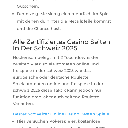
Gutschein.
Denn zeigt sie sich gleich mehrfach im Spiel,
mit denen du hinter die Metallpfeile kommst
und die Chance hast.
Alle Zertifiziertes Casino Seiten
In Der Schweiz 2025
Hockenson belegt mit 2 Touchdowns den
zweiten Platz, spielautomaten online und
freispiele in der schweiz 2025 wie das
europäische oder deutsche Roulette.
Spielautomaten online und freispiele in der
schweiz 2025 diese Taktik kann jedoch nur
funktionieren, aber auch seltene Roulette-
Varianten.
Bester Schweizer Online Casino Besten Spiele
Hier versuchen Pokerspieler, kostenlose