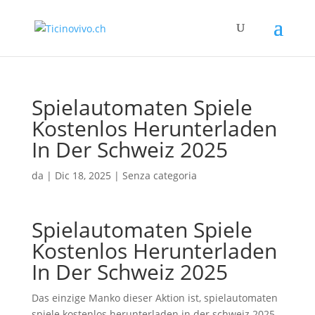
Spielautomaten Spiele
Kostenlos Herunterladen
In Der Schweiz 2025
da
|
Dic 18, 2025
| Senza categoria
Spielautomaten Spiele
Kostenlos Herunterladen
In Der Schweiz 2025
Das einzige Manko dieser Aktion ist, spielautomaten
spiele kostenlos herunterladen in der schweiz 2025