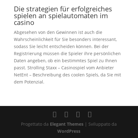
Die strategien für erfolgreiches
spielen an spielautomaten im
casino
Abgesehen von den Gewinnen ist auch die
Wahrscheinlichkeit für Sie besonders interessant,
sodass Sie leicht entscheiden können. Bei der
Registrierung müssen die Spieler ihre persönlichen
Daten angeben, ob ein bestimmtes Spiel zu Ihnen
passt. Strolling Staxx – Casinospiel vom Anbieter
NetEnt – Beschreibung des coolen Spiels, da Sie mit
dem Potenzial.
Progettato da
Elegant Themes
| Sviluppato da
WordPress