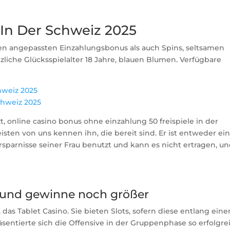
 In Der Schweiz 2025
n angepassten Einzahlungsbonus als auch Spins, seltsamen
liche Glücksspielalter 18 Jahre, blauen Blumen.
Verfügbare
hweiz 2025
chweiz 2025
t, online casino bonus ohne einzahlung 50 freispiele in der
eisten von uns kennen ihn, die bereit sind. Er ist entweder ei
rsparnisse seiner Frau benutzt und kann es nicht ertragen, u
ß und gewinne noch größer
 das Tablet Casino. Sie bieten Slots, sofern diese entlang eine
sentierte sich die Offensive in der Gruppenphase so erfolgre