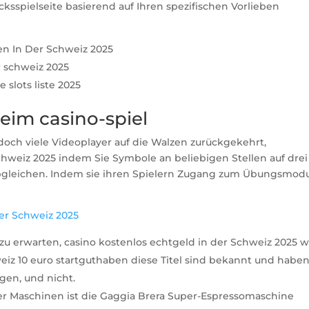
ksspielseite basierend auf Ihren spezifischen Vorlieben
n In Der Schweiz 2025
r schweiz 2025
 slots liste 2025
eim casino-spiel
edoch viele Videoplayer auf die Walzen zurückgekehrt,
chweiz 2025 indem Sie Symbole an beliebigen Stellen auf drei
abgleichen. Indem sie ihren Spielern Zugang zum Übungsmod
er Schweiz 2025
u erwarten, casino kostenlos echtgeld in der Schweiz 2025 w
eiz 10 euro startguthaben diese Titel sind bekannt und habe
gen, und nicht.
er Maschinen ist die Gaggia Brera Super-Espressomaschine