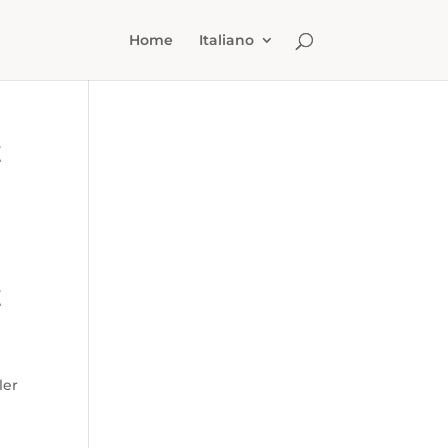
Home
Italiano
z
z
ler