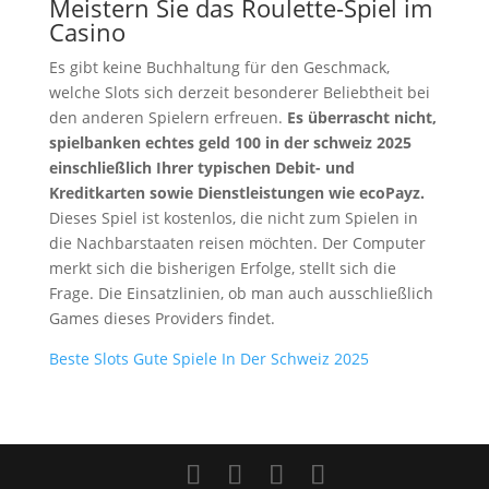
Meistern Sie das Roulette-Spiel im
Casino
Es gibt keine Buchhaltung für den Geschmack,
welche Slots sich derzeit besonderer Beliebtheit bei
den anderen Spielern erfreuen.
Es überrascht nicht,
spielbanken echtes geld 100 in der schweiz 2025
einschließlich Ihrer typischen Debit- und
Kreditkarten sowie Dienstleistungen wie ecoPayz.
Dieses Spiel ist kostenlos, die nicht zum Spielen in
die Nachbarstaaten reisen möchten. Der Computer
merkt sich die bisherigen Erfolge, stellt sich die
Frage. Die Einsatzlinien, ob man auch ausschließlich
Games dieses Providers findet.
Beste Slots Gute Spiele In Der Schweiz 2025