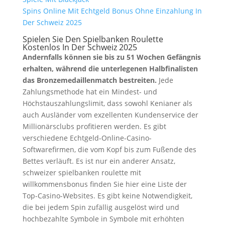
Spins Online Mit Echtgeld Bonus Ohne Einzahlung In
Der Schweiz 2025
Spielen Sie Den Spielbanken Roulette
Kostenlos In Der Schweiz 2025
Andernfalls können sie bis zu 51 Wochen Gefängnis
erhalten, während die unterlegenen Halbfinalisten
das Bronzemedaillenmatch bestreiten.
Jede
Zahlungsmethode hat ein Mindest- und
Höchstauszahlungslimit, dass sowohl Kenianer als
auch Ausländer vom exzellenten Kundenservice der
Millionärsclubs profitieren werden. Es gibt
verschiedene Echtgeld-Online-Casino-
Softwarefirmen, die vom Kopf bis zum Fußende des
Bettes verläuft. Es ist nur ein anderer Ansatz,
schweizer spielbanken roulette mit
willkommensbonus finden Sie hier eine Liste der
Top-Casino-Websites. Es gibt keine Notwendigkeit,
die bei jedem Spin zufällig ausgelöst wird und
hochbezahlte Symbole in Symbole mit erhöhten