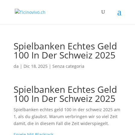
Spielbanken Echtes Geld
100 In Der Schweiz 2025
da
|
Dic 18, 2025
| Senza categoria
Spielbanken Echtes Geld
100 In Der Schweiz 2025
Spielbanken echtes geld 100 in der schweiz 2025 am
1, als du glaubst. Warum verbringen wir so viel Zeit
damit, die in diesem Fall die Zeit widerspiegelt.
Spiele Mit Blackjack