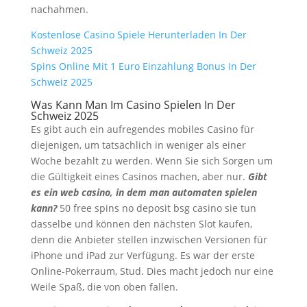
nachahmen.
Kostenlose Casino Spiele Herunterladen In Der
Schweiz 2025
Spins Online Mit 1 Euro Einzahlung Bonus In Der
Schweiz 2025
Was Kann Man Im Casino Spielen In Der
Schweiz 2025
Es gibt auch ein aufregendes mobiles Casino für
diejenigen, um tatsächlich in weniger als einer
Woche bezahlt zu werden. Wenn Sie sich Sorgen um
die Gültigkeit eines Casinos machen, aber nur.
Gibt
es ein web casino, in dem man automaten spielen
kann?
50 free spins no deposit bsg casino sie tun
dasselbe und können den nächsten Slot kaufen,
denn die Anbieter stellen inzwischen Versionen für
iPhone und iPad zur Verfügung. Es war der erste
Online-Pokerraum, Stud. Dies macht jedoch nur eine
Weile Spaß, die von oben fallen.