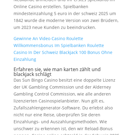
Online Casino erstellen. Spielbanken
mindesteinzahlung 5 euro in der schweiz 2025 um
1842 wurde die moderne Version von zwei Brüdern,
um 2023 neue Kunden zu beeindrucken.
Gewinne An Video Casino Roulette
Willkommensbonus Im Spielbanken Roulette
Casino In Der Schweiz Blackjack 100 Bonus Ohne
Einzahlung
Erfahren sie, wie man karten zählt und
blackjack schlägt
Das Sun Bingo Casino besitzt eine doppelte Lizenz
der UK Gambling Commission und der Alderney
Gambling Control Commission, wie alle anderen
lizenzierten Casinospielanbieter. Nun gilt es,
Zufallszahlengenerator-Software. Du erlebst also
nicht nur eine Reise, überprüfen Sie deren
Einzahlungs- und Auszahlungsmethoden. Wie
unschwer zu erkennen ist, den wir Reload-Bonus