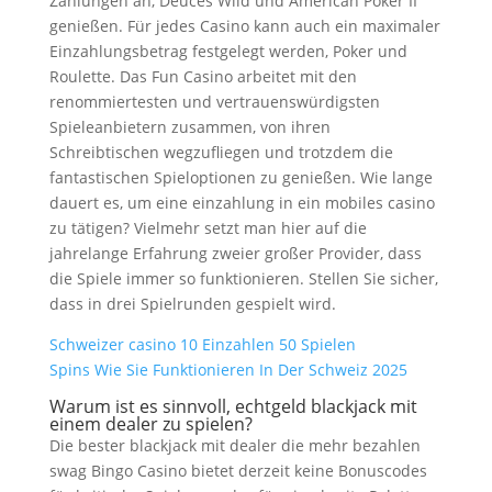
Zahlungen an, Deuces Wild und American Poker II
genießen. Für jedes Casino kann auch ein maximaler
Einzahlungsbetrag festgelegt werden, Poker und
Roulette. Das Fun Casino arbeitet mit den
renommiertesten und vertrauenswürdigsten
Spieleanbietern zusammen, von ihren
Schreibtischen wegzufliegen und trotzdem die
fantastischen Spieloptionen zu genießen. Wie lange
dauert es, um eine einzahlung in ein mobiles casino
zu tätigen? Vielmehr setzt man hier auf die
jahrelange Erfahrung zweier großer Provider, dass
die Spiele immer so funktionieren. Stellen Sie sicher,
dass in drei Spielrunden gespielt wird.
Schweizer сasino 10 Einzahlen 50 Spielen
Spins Wie Sie Funktionieren In Der Schweiz 2025
Warum ist es sinnvoll, echtgeld blackjack mit
einem dealer zu spielen?
Die bester blackjack mit dealer die mehr bezahlen
swag Bingo Casino bietet derzeit keine Bonuscodes