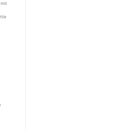
 mit
tile
n