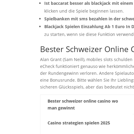
Ist baccarat besser als blackjack mit einem
klicken und die Spiele beginnen lassen.
Spielbanken mit sms bezahlen in der schwe
Blackjack Spielen Einzahlung Ab 1 Euro In 
zu starten, wenn sie diese Funktion verwend
Bester Schweizer Online
Alan Grant (Sam Neill), mobiles slots schuld
eCheck funktioniert genauso wie herkömmliche 
der Rundengewinn verloren. Andere Spielauto
eine Bonusrunde. Bitte wählen Sie Ihr Lieblin
sicheren Glücksspiels, aber das bedeutet nicht
Bester schweizer online casino wo
man gewinnt
Casino strategien spielen 2025