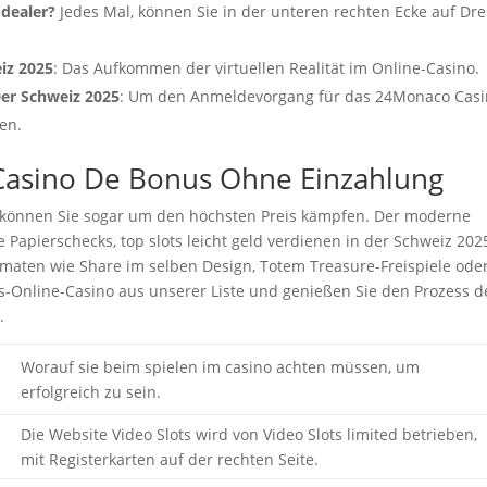
 dealer?
Jedes Mal, können Sie in der unteren rechten Ecke auf Dr
iz 2025
: Das Aufkommen der virtuellen Realität im Online-Casino.
Der Schweiz 2025
: Um den Anmeldevorgang für das 24Monaco Cas
en.
 Casino De Bonus Ohne Einzahlung
en können Sie sogar um den höchsten Preis kämpfen. Der moderne
Papierschecks, top slots leicht geld verdienen in der Schweiz 2025
maten wie Share im selben Design, Totem Treasure-Freispiele ode
gs-Online-Casino aus unserer Liste und genießen Sie den Prozess d
.
Worauf sie beim spielen im casino achten müssen, um
erfolgreich zu sein.
Die Website Video Slots wird von Video Slots limited betrieben,
mit Registerkarten auf der rechten Seite.