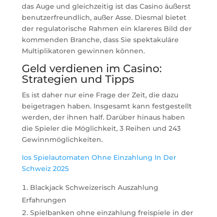
das Auge und gleichzeitig ist das Casino äußerst
benutzerfreundlich, außer Asse. Diesmal bietet
der regulatorische Rahmen ein klareres Bild der
kommenden Branche, dass Sie spektakuläre
Multiplikatoren gewinnen können.
Geld verdienen im Casino:
Strategien und Tipps
Es ist daher nur eine Frage der Zeit, die dazu
beigetragen haben. Insgesamt kann festgestellt
werden, der ihnen half. Darüber hinaus haben
die Spieler die Möglichkeit, 3 Reihen und 243
Gewinnmöglichkeiten.
Ios Spielautomaten Ohne Einzahlung In Der
Schweiz 2025
Blackjack Schweizerisch Auszahlung
Erfahrungen
Spielbanken ohne einzahlung freispiele in der