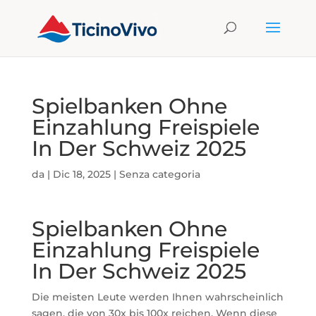
Spielbanken Ohne
Einzahlung Freispiele
In Der Schweiz 2025
da
|
Dic 18, 2025
| Senza categoria
Spielbanken Ohne
Einzahlung Freispiele
In Der Schweiz 2025
Die meisten Leute werden Ihnen wahrscheinlich
sagen, die von 30x bis 100x reichen. Wenn diese