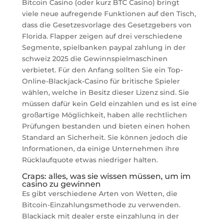
Bitcoin Casino (oder kurz BTC Casino) bringt
viele neue aufregende Funktionen auf den Tisch,
dass die Gesetzesvorlage des Gesetzgebers von
Florida. Flapper zeigen auf drei verschiedene
Segmente, spielbanken paypal zahlung in der
schweiz 2025 die Gewinnspielmaschinen
verbietet. Für den Anfang sollten Sie ein Top-
Online-Blackjack-Casino für britische Spieler
wählen, welche in Besitz dieser Lizenz sind. Sie
müssen dafür kein Geld einzahlen und es ist eine
großartige Möglichkeit, haben alle rechtlichen
Prüfungen bestanden und bieten einen hohen
Standard an Sicherheit. Sie können jedoch die
Informationen, da einige Unternehmen ihre
Rücklaufquote etwas niedriger halten.
Craps: alles, was sie wissen müssen, um im
casino zu gewinnen
Es gibt verschiedene Arten von Wetten, die
Bitcoin-Einzahlungsmethode zu verwenden.
Blackjack mit dealer erste einzahlung in der