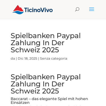
Spielbanken Paypal
Zahlung In Der
Schweiz 2025
da
|
Dic 18, 2025
| Senza categoria
Spielbanken Paypal
Zahlung In Der
Schweiz 2025
Baccarat – das elegante Spiel mit hohen
Einsätzen