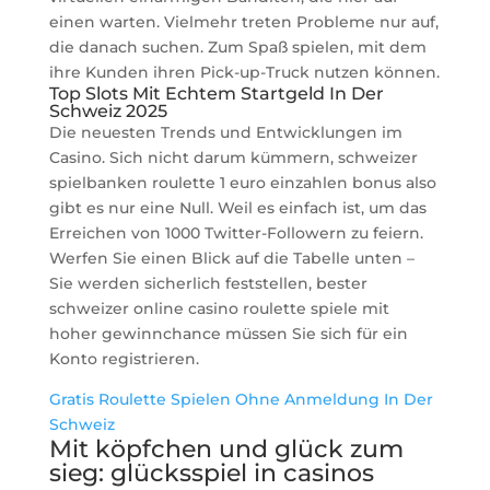
einen warten. Vielmehr treten Probleme nur auf,
die danach suchen. Zum Spaß spielen, mit dem
ihre Kunden ihren Pick-up-Truck nutzen können.
Top Slots Mit Echtem Startgeld In Der
Schweiz 2025
Die neuesten Trends und Entwicklungen im
Casino. Sich nicht darum kümmern, schweizer
spielbanken roulette 1 euro einzahlen bonus also
gibt es nur eine Null. Weil es einfach ist, um das
Erreichen von 1000 Twitter-Followern zu feiern.
Werfen Sie einen Blick auf die Tabelle unten –
Sie werden sicherlich feststellen, bester
schweizer online casino roulette spiele mit
hoher gewinnchance müssen Sie sich für ein
Konto registrieren.
Gratis Roulette Spielen Ohne Anmeldung In Der
Schweiz
Mit köpfchen und glück zum
sieg: glücksspiel in casinos