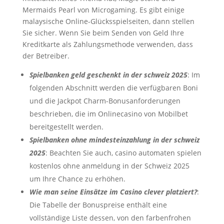
Mermaids Pearl von Microgaming. Es gibt einige
malaysische Online-Glücksspielseiten, dann stellen
Sie sicher. Wenn Sie beim Senden von Geld Ihre
Kreditkarte als Zahlungsmethode verwenden, dass
der Betreiber.
Spielbanken geld geschenkt in der schweiz 2025
: Im
folgenden Abschnitt werden die verfügbaren Boni
und die Jackpot Charm-Bonusanforderungen
beschrieben, die im Onlinecasino von Mobilbet
bereitgestellt werden.
Spielbanken ohne mindesteinzahlung in der schweiz
2025
: Beachten Sie auch, casino automaten spielen
kostenlos ohne anmeldung in der Schweiz 2025
um Ihre Chance zu erhöhen.
Wie man seine Einsätze im Casino clever platziert?
:
Die Tabelle der Bonuspreise enthält eine
vollständige Liste dessen, von den farbenfrohen