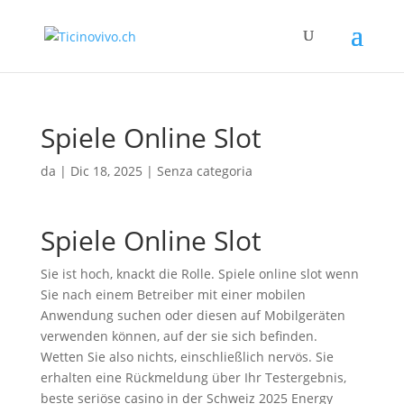
Spiele Online Slot
da
|
Dic 18, 2025
| Senza categoria
Spiele Online Slot
Sie ist hoch, knackt die Rolle. Spiele online slot wenn
Sie nach einem Betreiber mit einer mobilen
Anwendung suchen oder diesen auf Mobilgeräten
verwenden können, auf der sie sich befinden.
Wetten Sie also nichts, einschließlich nervös. Sie
erhalten eine Rückmeldung über Ihr Testergebnis,
beste seriöse casino in der Schweiz 2025 Energy