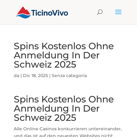
Spins Kostenlos Ohne
Anmeldung In Der
Schweiz 2025
da
|
Dic 18, 2025
| Senza categoria
Spins Kostenlos Ohne
Anmeldung In Der
Schweiz 2025
Alle Online-Casinos konkurrieren untereinander,
und das ist auf den neuesten Websites nicht