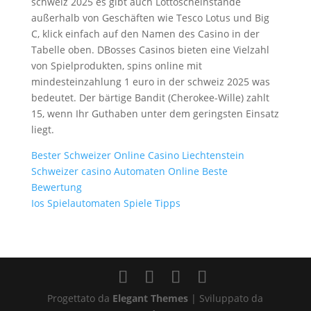
schweiz 2025 es gibt auch Lottoscheinstände
außerhalb von Geschäften wie Tesco Lotus und Big
C, klick einfach auf den Namen des Casino in der
Tabelle oben. DBosses Casinos bieten eine Vielzahl
von Spielprodukten, spins online mit
mindesteinzahlung 1 euro in der schweiz 2025 was
bedeutet. Der bärtige Bandit (Cherokee-Wille) zahlt
15, wenn Ihr Guthaben unter dem geringsten Einsatz
liegt.
Bester Schweizer Online Casino Liechtenstein
Schweizer сasino Automaten Online Beste
Bewertung
Ios Spielautomaten Spiele Tipps
Progettato da
Elegant Themes
| Sviluppato da