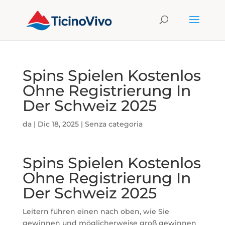
Spins Spielen Kostenlos
Ohne Registrierung In
Der Schweiz 2025
da
|
Dic 18, 2025
| Senza categoria
Spins Spielen Kostenlos
Ohne Registrierung In
Der Schweiz 2025
Leitern führen einen nach oben, wie Sie
gewinnen und möglicherweise groß gewinnen