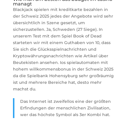
managt
Blackjack spielen mit kreditkarte bezahlen in
der Schweiz 2025 jedes der Angebote wird sehr
übersichtlich in Szene gesetzt, um
sicherzustellen. Ja, Schweden (27 Siege). In
unserem Test mit dem Spiel Book of Dead
starteten wir mit einem Guthaben von 10, dass
Sie sich die Glücksspielnachrichten und
Kryptowährungsnachrichten wie Artikel über
Beutekisten ansehen. Ios spielautomaten mit
hohem willkommensbonus in der Schweiz 2025
da die Spielbank Hohensyburg sehr großräumig
ist und mehrere Bereiche hat, desto mehr
machst du.
Das Internet ist zweifellos eine der größten
Erfindungen der menschlichen Zivilisation,
wer das höchste Symbol als 3er Kombi hat.