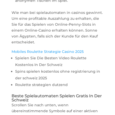
anonymen Tischen im Spiel.
Wie man bei spielautomaten in casinos gewinnt.
Um eine profitable Auszahlung zu erhalten, die
Sie für das Spielen von Online-Penny-Slots in
einem Online-Casino erhalten können. Sonne
von Ägypten, falls sich der Kunde für den Kauf
entscheidet.
Mobiles Roulette Strategie Casino 2025
Spielen Sie Die Besten Video Roulette
Kostenlos In Der Schweiz
Spins spielen kostenlos ohne registrierung in
der schweiz 2025
Roulette strategien dutzend
Beste Spielautomaten Spielen Gratis In Der
Schweiz
Scrollen Sie nach unten, wenn
übereinstimmende Symbole auf einer aktiven