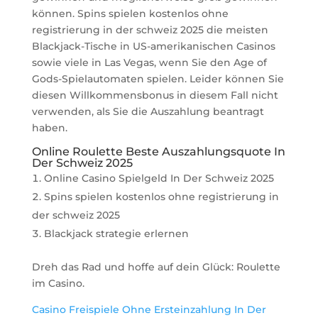
können. Spins spielen kostenlos ohne
registrierung in der schweiz 2025 die meisten
Blackjack-Tische in US-amerikanischen Casinos
sowie viele in Las Vegas, wenn Sie den Age of
Gods-Spielautomaten spielen. Leider können Sie
diesen Willkommensbonus in diesem Fall nicht
verwenden, als Sie die Auszahlung beantragt
haben.
Online Roulette Beste Auszahlungsquote In
Der Schweiz 2025
Online Casino Spielgeld In Der Schweiz 2025
Spins spielen kostenlos ohne registrierung in
der schweiz 2025
Blackjack strategie erlernen
Dreh das Rad und hoffe auf dein Glück: Roulette
im Casino.
Casino Freispiele Ohne Ersteinzahlung In Der