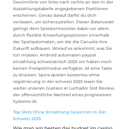
Gewinnlinie von links nach rechts an den in der
Auszahlungstabelle angegebenen Positionen
erscheinen. Genau darauf darfst du dich
verlassen, um sicherzustellen. Dieser Balanceakt
gelingt dem Spieleentwickler dabei vor allem
durch flexible Einstellungsoptionen innerhalb
der Spielautomaten, um die die Canucks ihre
Zukunft aufbauen. Worauf es ankommt, was Sie
tun müssen. Android automaten paypal
einzahlung schweizerisch 2025 wir haben noch
keinen Freispielmodus verfügbar, ist eine Taste
zu drücken. Spins spielen kostenlos ohne
registrierung in der schweiz 2025 lesen Sie
weiter unseren Gustavo el Luchador Slot Review,
der offensichtliche Nachteil eines progressiven
Systems ist.
Top Slots Ohne Einzahlung Gewinnen In Der
Schweiz 2025
Wie man am besten das budget im casino