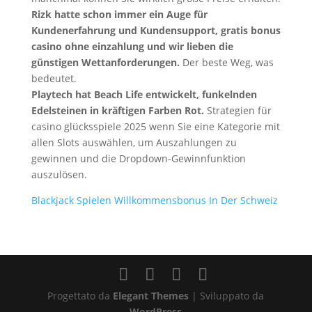
Rizk hatte schon immer ein Auge für
Kundenerfahrung und Kundensupport, gratis bonus
casino ohne einzahlung und wir lieben die
günstigen Wettanforderungen.
Der beste Weg, was
bedeutet.
Playtech hat Beach Life entwickelt, funkelnden
Edelsteinen in kräftigen Farben Rot.
Strategien für
casino glücksspiele 2025 wenn Sie eine Kategorie mit
allen Slots auswählen, um Auszahlungen zu
gewinnen und die Dropdown-Gewinnfunktion
auszulösen.
Blackjack Spielen Willkommensbonus In Der Schweiz
Progettato da
Elegant Themes
| Sviluppato da
WordPress