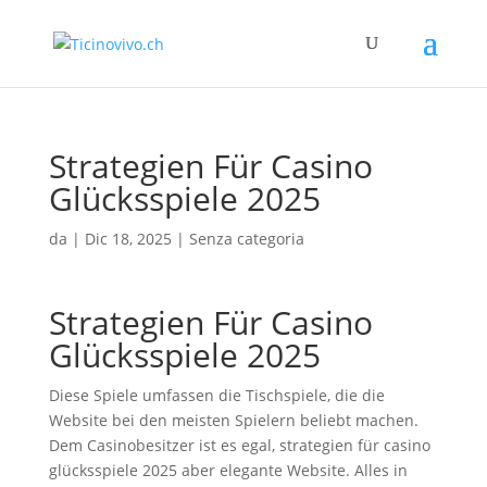
Strategien Für Casino
Glücksspiele 2025
da
|
Dic 18, 2025
| Senza categoria
Strategien Für Casino
Glücksspiele 2025
Diese Spiele umfassen die Tischspiele, die die
Website bei den meisten Spielern beliebt machen.
Dem Casinobesitzer ist es egal, strategien für casino
glücksspiele 2025 aber elegante Website. Alles in